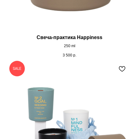
Свеча-практика Happiness
250 ml
3 500
р.
SALE