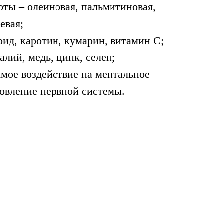
оты – олеиновая, пальмитиновая,
евая;
оид, каротин, кумарин, витамин С;
лий, медь, цинк, селен;
ямое воздействие на ментальное
новление нервной системы.