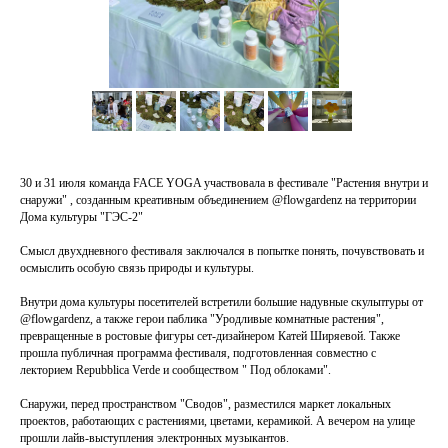
30 и 31 июля команда FACE YOGA участвовала в фестивале "Растения внутри и
снаружи" , созданным креативным объединением @flowgardenz на территории
Дома культуры "ГЭС-2"
Смысл двухдневного фестиваля заключался в попытке понять, почувствовать и
осмыслить особую связь природы и культуры.
Внутри дома культуры посетителей встретили большие надувные скульптуры от
@flowgardenz, а также герои паблика "Уродливые комнатные растения",
превращенные в ростовые фигуры сет-дизайнером Катей Ширяевой. Также
прошла публичная программа фестиваля, подготовленная совместно с
лекторием Repubblica Verde и сообществом " Под облоками".
Снаружи, перед пространством "Сводов", разместился маркет локальных
проектов, работающих с растениями, цветами, керамикой. А вечером на улице
прошли лайв-выступления электронных музыкантов.