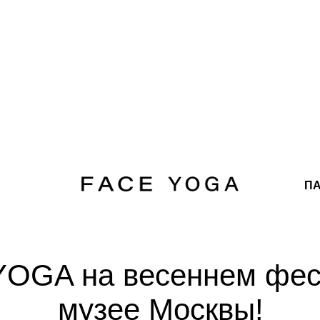
П
YOGA на весеннем фес
музее Москвы!