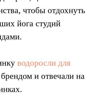
нства, чтобы отдохнуть
чших йога студий
ндами.
винку
водоросли для
с брендом и отвечали на
инках.