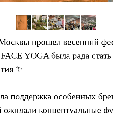
е Москвы прошел весенний ф
FACE YOGA была рада стать 
ятия ✨
ла поддержка особенных бре
й ожидали концептуальные фу