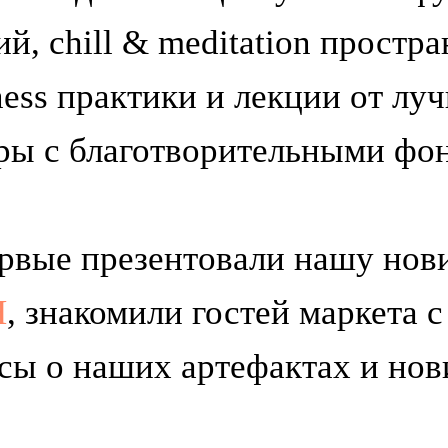
, chill & meditation простра
ness практики и лекции от лу
ры с благотворительными фо
ервые презентовали нашу но
H
, знакомили гостей маркета 
ы о наших артефактах и нов