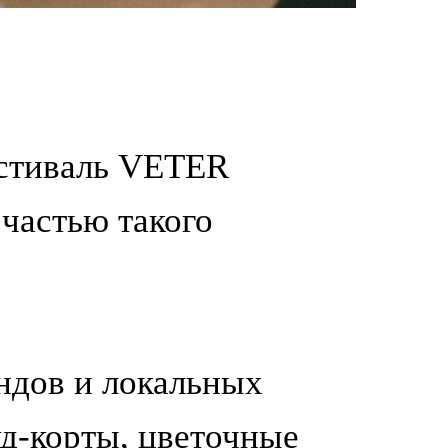
естиваль VETER
частью такого
ндов и локальных
д-корты, цветочные