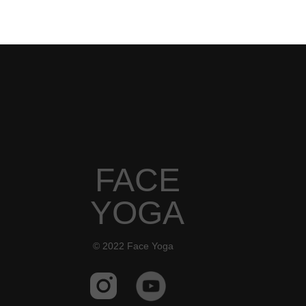
FACE
YOGA
© 2022 Face Yoga